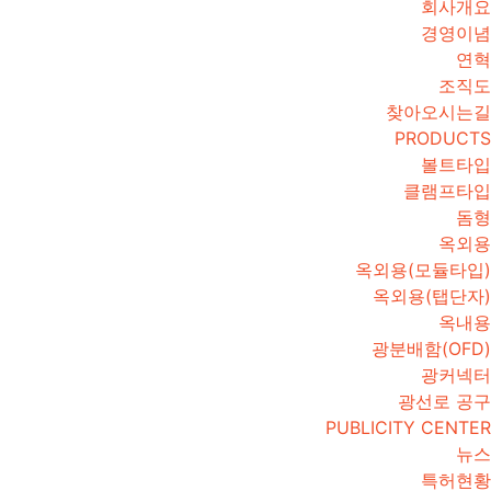
회사개요
경영이념
연혁
조직도
찾아오시는길
PRODUCTS
볼트타입
클램프타입
돔형
옥외용
옥외용(모듈타입)
옥외용(탭단자)
옥내용
광분배함(OFD)
광커넥터
광선로 공구
PUBLICITY CENTER
뉴스
특허현황