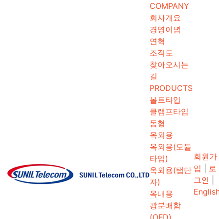
COMPANY
회사개요
경영이념
연혁
조직도
찾아오시는
길
PRODUCTS
볼트타입
클램프타입
돔형
옥외용
옥외용(모듈
회원가
타입)
입
|
로
옥외용(탭단
그인
|
자)
Englis
옥내용
광분배함
(OFD)