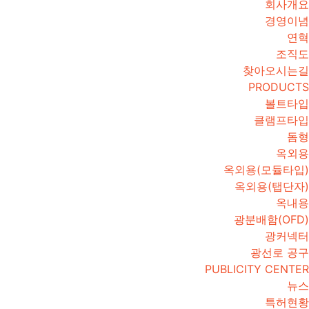
회사개요
경영이념
연혁
조직도
찾아오시는길
PRODUCTS
볼트타입
클램프타입
돔형
옥외용
옥외용(모듈타입)
옥외용(탭단자)
옥내용
광분배함(OFD)
광커넥터
광선로 공구
PUBLICITY CENTER
뉴스
특허현황