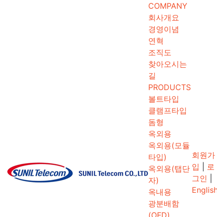
COMPANY
회사개요
경영이념
연혁
조직도
찾아오시는
길
PRODUCTS
볼트타입
클램프타입
돔형
옥외용
옥외용(모듈
회원가
타입)
입
|
로
옥외용(탭단
그인
|
자)
Englis
옥내용
광분배함
(OFD)